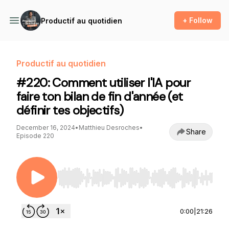
+ Follow
Productif au quotidien
Productif au quotidien
#220: Comment utiliser l'IA pour
faire ton bilan de fin d'année (et
définir tes objectifs)
December 16, 2024
•
Matthieu Desroches
•
Share
Episode 220
Use Left/Right to seek, Home/End to jump to st
0:00
|
21:26